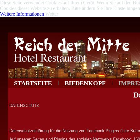
Diese Seite verwendet Cookies auf Ihrem Gerät. Wenn Sie auf den Butto
Cookies dieser Website zu erhalten. Bitte ändern Sie Ihre Einstellung
Weitere Informationen
Weiter
STARTSEITE
BIEDENKOPF
IMPRE
D
DATENSCHUTZ
Datenschutzerklärung für die Nutzung von Facebook-Plugins (Like-Butto
Auf unseren Seiten sind Plu­gins des sozia­len Netz­werks Face­book, 1601 