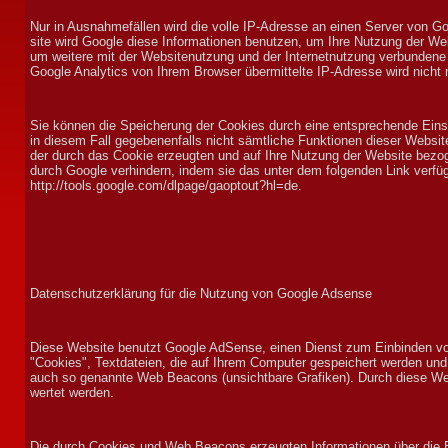
Nur in Aus­nahme­fäl­len wird die vol­le IP-Adresse an einen Ser­ver von G
site wird Google diese In­for­ma­tionen benut­zen, um Ihre Nutz­ung der Web­s
um weitere mit der Web­site­nutz­ung und der In­ter­net­nutz­ung ver­bunden
Google Analy­tics von Ihrem Browser über­mittel­te IP-Adresse wird nicht
Sie kön­nen die Speicher­ung der Cookies durch eine ent­sprechen­de Ein­ste
in diesem Fall ge­gebenen­falls nicht sämt­liche Funk­tionen dieser Web­sit
der durch das Cookie er­zeug­ten und auf Ihre Nutz­ung der Web­site bezog
durch Google ver­hin­dern, in­dem sie das unter dem fol­gen­den Link ver­füg­b
http://tools.google.com/dlpage/gaoptout?hl=de.
Datenschutzerklärung für die Nutzung von Google Adsense
Diese Web­site benutzt Google Ad­Sense, einen Dienst zum Ein­binden vo
"Cookies", Text­dateien, die auf Ihrem Com­puter gespeichert wer­den und 
auch so genannte Web Bea­cons (un­sicht­bare Gra­fi­ken). Durch diese Web
wer­tet wer­den.
Die durch Cookies und Web Bea­cons er­zeug­ten In­for­ma­tionen über die Be