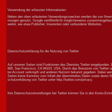
Ver­wend­ung der er­fassten In­for­ma­tionen:
Neben den oben er­läuter­ten Ver­wendungs­zwecken wer­den die von Ihnen be
mungen ge­nutzt. Google ver­öffent­licht mög­licher­weise zu­sam­men­ge­fasste
weiter, wie etwa Pub­lisher, In­serenten oder ver­bun­dene Web­sites.
Datenschutzerklärung für die Nutzung von Twitter
Auf unseren Seiten sind Funk­tionen des Dien­stes Twit­ter ein­ge­bun­den. D
900, San Fran­cis­co, CA 94103, USA. Durch das Benut­zen von Twit­ter un
ter-Ac­count ver­knüpft und an­deren Nut­zern be­kannt ge­geben. Dabei wer­
Seiten keine Kennt­nis vom In­halt der über­mit­tel­ten Daten sowie deren Nutz
schutz­er­klär­ung von Twit­ter unter http://twitter.com/privacy.
Ihre Datenschutzeinstellungen bei Twitter können Sie in den Konto-Einste