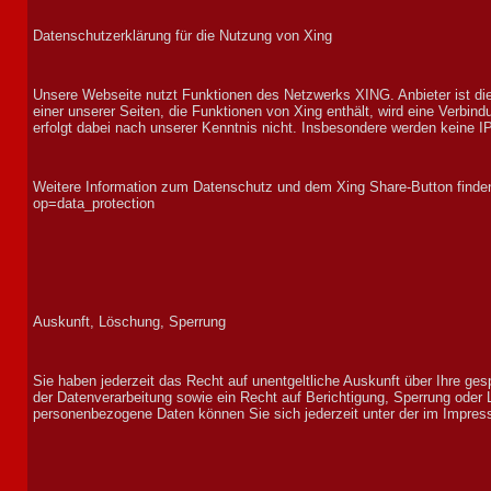
Datenschutzerklärung für die Nutzung von Xing
Un­sere Web­seite nutzt Funk­tionen des Netz­werks XING. An­bieter ist 
einer unserer Seiten, die Funk­tionen von Xing ent­hält, wird eine Ver­bind
er­folgt dabei nach un­serer Kennt­nis nicht. Ins­be­son­dere wer­den keine IP
Weitere In­for­mation zum Da­ten­schutz und dem Xing Share-Button fin­de
op=data_protection
Auskunft, Löschung, Sperrung
Sie haben jeder­zeit das Recht auf un­ent­gelt­liche Aus­kunft über Ihre ge
der Daten­ver­ar­beit­ung sowie ein Recht auf Berich­ti­gung, Sperr­ung o
personenbezogene Daten können Sie sich jederzeit unter der im Impr