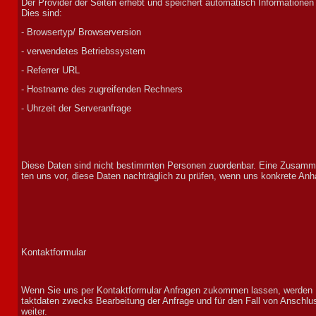
Der Pro­vi­der der Seiten er­hebt und speichert auto­ma­tisch In­for­ma­tionen
Dies sind:
- Browsertyp/ Browserversion
- ver­wen­de­tes Betriebs­sys­tem
- Referrer URL
- Host­name des zu­greifen­den Rech­ners
- Uhr­zeit der Ser­ver­an­frage
Diese Daten sind nicht be­stimm­ten Per­sonen zu­orden­bar. Eine Zu­sam­me
ten uns vor, diese Daten nach­träg­lich zu prüfen, wenn uns kon­krete An­
Kontaktformular
Wenn Sie uns per Kon­takt­for­mu­lar An­fra­gen zu­kom­men las­sen, wer­den I
takt­daten zwecks Be­ar­beit­ung der An­frage und für den Fall von An­schlus
weiter.