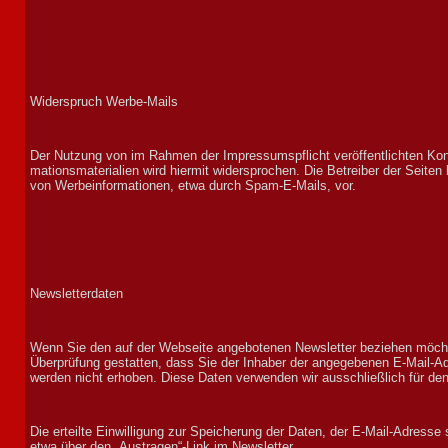
Widerspruch Werbe-Mails
Der Nutz­ung von im Rah­men der Im­pres­sums­pflicht ver­öf­fent­lich­ten Kon­
ma­tions­materialien wird hier­mit wider­sprochen. Die Betrei­ber der Seiten b
von Wer­be­infor­ma­tionen, etwa durch Spam-E-Mails, vor.
Newsletterdaten
Wenn Sie den auf der Web­seite an­ge­bote­nen News­let­ter be­ziehen möch­t
Über­prüf­ung gestat­ten, dass Sie der In­ha­ber der an­ge­gebenen E-Mail-
wer­den nicht er­ho­ben. Diese Daten ver­wen­den wir aus­schließ­lich für den 
Die er­teil­te Ein­wil­lig­ung zur Speicher­ung der Daten, der E-Mail-Adres­s
etwa über den „Aus­tragen“-Link im News­let­ter.