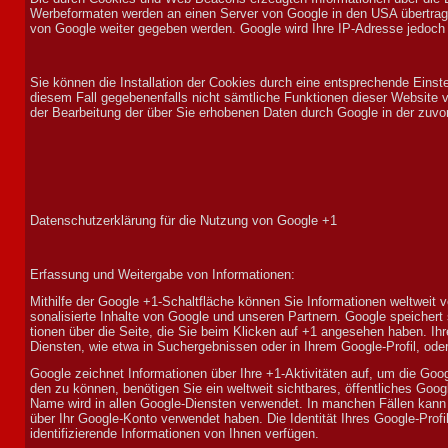
Werbe­for­maten wer­den an einen Ser­ver von Google in den USA über­tra­ge
von Google weiter ge­geben werden. Google wird Ihre IP-Adres­se je­doch 
Sie kön­nen die In­stalla­tion der Cookies durch eine ent­sprech­ende Ein­st
diesem Fall ge­gebenen­falls nicht sämt­liche Funk­tionen dieser Web­site v
der Be­ar­beit­ung der über Sie er­ho­benen Daten durch Google in der zuv
Datenschutzerklärung für die Nutzung von Google +1
Er­fass­ung und Weiter­gabe von In­for­ma­tionen:
Mit­hilfe der Google +1-Schalt­fläche kön­nen Sie In­for­ma­tionen welt­weit 
sonali­sierte In­hal­te von Google und un­seren Part­nern. Google speichert s
tionen über die Seite, die Sie beim Klicken auf +1 angesehen haben. I
Diensten, wie etwa in Suchergebnissen oder in Ihrem Google-Profil, oder an 
Google zeich­net In­for­ma­tionen über Ihre +1-Ak­ti­vi­täten auf, um die G
den zu kön­nen, be­nöti­gen Sie ein welt­weit sicht­bares, öffent­liches Goo
Name wird in allen Google-Dien­sten ver­wen­det. In man­chen Fäl­len kan
über Ihr Google-Kon­to ver­wen­det haben. Die Iden­ti­tät Ihres Google-Pro­
iden­ti­fi­zier­ende In­for­ma­tionen von Ihnen ver­fügen.