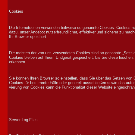
Cookies
Die Inter­net­seiten ver­wen­den teil­weise so genann­te Cookies. Cookies 
dazu, unser An­ge­bot nut­zer­freund­licher, ef­fek­ti­ver und sicherer zu ma
Ihr Brow­ser speichert.
Die meis­ten der von uns ver­wen­de­ten Cookies sind so ge­nann­te „Ses
Cookies blei­ben auf Ihrem End­gerät ge­speichert, bis Sie diese löschen
erken­nen.
Sie kön­nen Ihren Brow­ser so ein­stel­len, dass Sie über das Set­zen von C
Cookies für be­stimmte Fäl­le oder generell aus­schließen sowie das auto­
vier­ung von Cookies kann die Funk­tionali­tät dieser Web­site ein­ge­schrän
Server-Log-Files