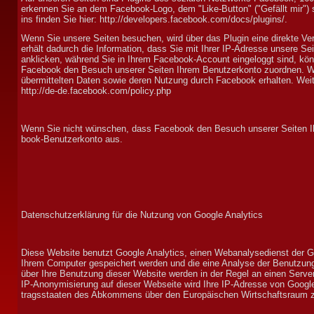
er­ken­nen Sie an dem Face­book-Logo, dem "Like-But­ton" ("Gefällt mir") 
ins fin­den Sie hier: http://developers.facebook.com/docs/plugins/.
Wenn Sie un­sere Seiten be­su­chen, wird über das Plug­in eine direkte Ve
erhält da­durch die In­for­ma­tion, dass Sie mit Ihrer IP-Adresse unsere 
an­klicken, währ­end Sie in Ihrem Face­book-Ac­count ein­ge­loggt sind, kön­n
Face­book den Besuch unserer Seiten Ihrem Benut­zer­kon­to zu­ord­nen. Wir
über­mit­tel­ten Daten sowie deren Nutz­ung durch Face­book er­hal­ten. Weite
http://de-de.facebook.com/policy.php
Wenn Sie nicht wün­schen, dass Face­book den Besuch unserer Seiten Ihre
book-Benut­zer­kon­to aus.
Datenschutzerklärung für die Nutzung von Google Analytics
Diese Web­site benutzt Google Analy­tics, einen Web­analyse­dienst der Go
Ihrem Com­pu­ter ge­speichert wer­den und die eine Analyse der Benutz­ung 
über Ihre Be­nutz­ung dieser Web­site wer­den in der Regel an einen Ser­ve
IP-Anony­mi­sier­ung auf dieser Web­seite wird Ihre IP-Adres­se von Google
trags­staaten des Ab­kom­mens über den Euro­päischen Wirt­schafts­raum z